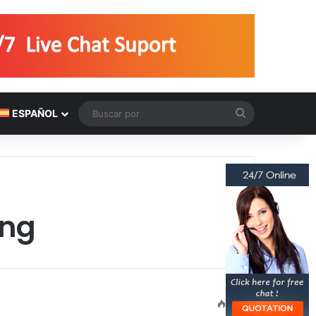
Buscar
ESPAÑOL
por
ing
8