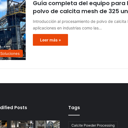
Guía completa del equipo para 
polvo de calcita mesh de 325 u
Introducción al procesamiento de polvo de calcita 
aplicaciones en industrias como las…
Leer más »
Soluciones
dified Posts
Tags
Calcite Powder Processing