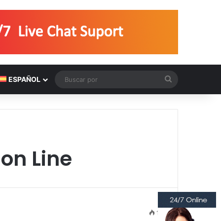
Buscar
ESPAÑOL
por
on Line
19