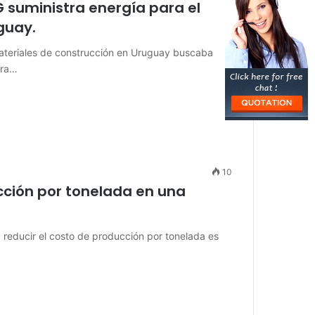
 suministra energía para el
guay.
ateriales de construcción en Uruguay buscaba
ara…
10
cción por tonelada en una
, reducir el costo de producción por tonelada es